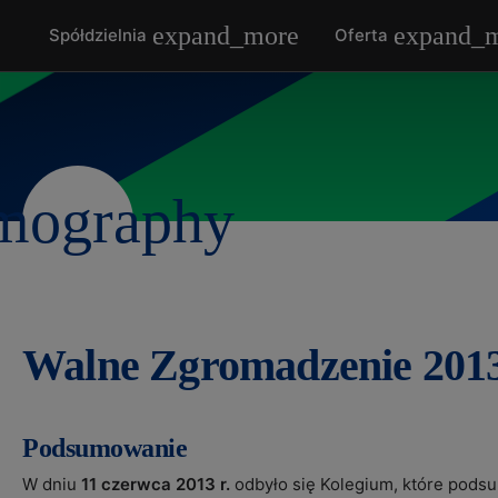
Przejdź do treści strony
Spółdzielnia
Oferta
Przejdź do nawigacji strony
Przejdź do stopki strony
Przejdź do mapy strony
Dostosuj wygląd strony
Walne Zgromadzenie 201
Podsumowanie
W dniu
11 czerwca 2013 r.
odbyło się Kolegium, które pods