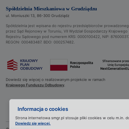
Spółdzielnia Mieszkaniowa w Grudziądzu
ul. Moniuszki 13, 86-300 Grudziądz
Spółdzielnia jest wpisana do rejestru przedsiębiorców prowadzone
przez Sąd Rejonowy w Toruniu, VII Wydział Gospodarczy Krajowego
Rejestru Sądowego pod numerem KRS: 0000100422, NIP: 87600031
REGON: 000483487. BDO: 000257482.
Dowiedz się więcej o realizowanym projekcie w ramach
Krajowego Funduszu Odbudowy
.
Informacja o cookies
Strona internetowa smgr.pl stosuje pliki cookies w celu m.in. d
Dowiedz się więcej.