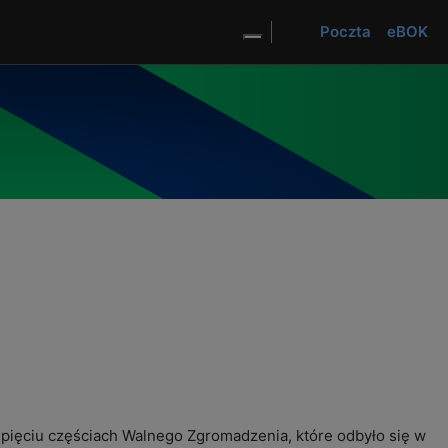
el
Poczta
eBOK
TVSM
TVK SM
Dostosuj wygląd strony
pięciu częściach Walnego Zgromadzenia, które odbyło się w