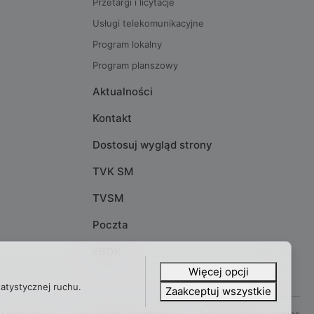
Przetargi i licytacje
Usługi telekomunikacyjne
Program lokalny
Program planszowy
Aktualności
Kontakt
Dostosuj wygląd strony
TVK SM
TVSM
Poczta
eBOK
Więcej opcji
tatystycznej ruchu.
Zaakceptuj wszystkie