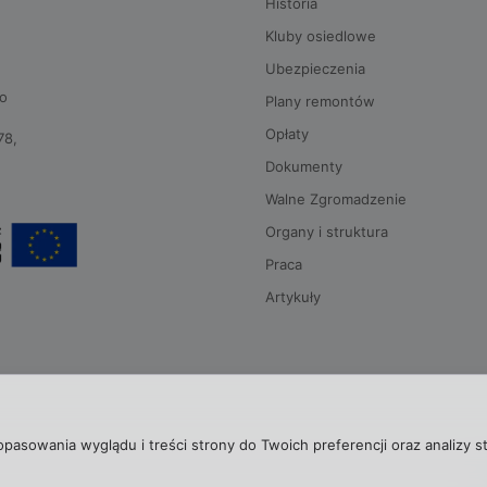
Historia
Kluby osiedlowe
Ubezpieczenia
go
Plany remontów
Opłaty
78,
Dokumenty
Walne Zgromadzenie
Organy i struktura
Praca
Artykuły
opasowania wyglądu i treści strony do Twoich preferencji oraz analizy s