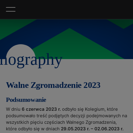
Przejdź do treści strony
Przejdź do nawigacji strony
Przejdź do stopki strony
Przejdź do mapy strony
Dostosuj wygląd strony
Walne Zgromadzenie 2023
Podsumowanie
W dniu
6 czerwca 2023 r.
odbyło się Kolegium, które
podsumowało treść podjętych decyzji podejmowanych na
wszystkich pięciu częściach Walnego Zgromadzenia,
które odbyło się w dniach
29.05.2023 r. – 02.06.2023 r.