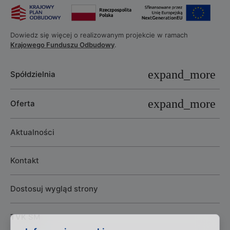
Dowiedz się więcej o realizowanym projekcie w ramach
Krajowego Funduszu Odbudowy
.
Spółdzielnia
Oferta
Aktualności
Kontakt
Dostosuj wygląd strony
TVK SM